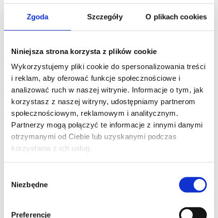
zewnątrz,
Zgoda
Szczegóły
O plikach cookies
d) zachowań agresywnych, niebezpiecznych lub
zakłócających komfort innych gości.
Niniejsza strona korzysta z plików cookie
4.3. Wykonywanie zdjęć jest dozwolone, pod warunkiem
nienaruszania prywatności i komfortu pozostałych osób.
Wykorzystujemy pliki cookie do spersonalizowania treści
i reklam, aby oferować funkcje społecznościowe i
analizować ruch w naszej witrynie. Informacje o tym, jak
5. Konsumpcja
korzystasz z naszej witryny, udostępniamy partnerom
5.1. W IceBar Gdańsk serwowane są napoje oraz
społecznościowym, reklamowym i analitycznym.
produkty zgodnie z aktualnie obowiązującym menu.
Partnerzy mogą połączyć te informacje z innymi danymi
otrzymanymi od Ciebie lub uzyskanymi podczas
5.2. Napoje podawane są w naczyniach przystosowanych
korzystania z ich usług.
do niskich temperatur.
5.3. Część naczyń może być wykonana z lodu — goście
Wybór
zobowiązani są do zachowania szczególnej ostrożności
Niezbędne
zgody
podczas ich użytkowania.
Preferencje
6. Odpowiedzialność